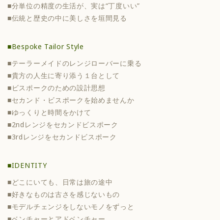
■分単位の精度の生活が、実は“丁度いい”
■伝統と歴史の中に美しさを垣間見る
■Bespoke Tailor Style
■テーラーメイドのレンジローバーに乗る
■貴方の人生に寄り添う１台として
■ビスポークのための設計思想
■セカンド・ビスポークを始めませんか
■ゆっくりと時間をかけて
■2ndレンジをセカンドビスポーク
■3rdレンジをセカンドビスポーク
■IDENTITY
■どこにいても、日常は旅の途中
■好きなものは古さを感じないもの
■モデルチェンジをしないモノをずっと
■ベンチャーとアドベンチャー