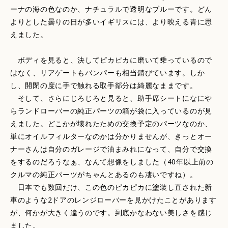
ーナの海の色なのか、ナチュラルで透明なブルーです。どん
よりとした曇りの日が多いイギリスには、より映える青に思
えました。
ボディを見ると、決してピカピカに磨いて乗っているので
はなく、リアゲートもバンパーも相当錆びています。しか
し、開閉の度に手で触れる取手部分は綺麗なままです。
そして、さらにじろじろと見ると、助手席シートになにや
らランドローバーの純正パーツの箱が袋に入っているのが見
えました。どこかが壊れたための交換予定のパーツなのか、
単にオイルフィルターなのかは分かりませんが、きっとオー
ナーさんは自分のガレージで油まみれになって、自分で交換
をするのだろうなぁ、なんて想像をしました（40年以上前の
クルマの純正パーツがちゃんとあるのも凄いですね）。
日本でも数回だけ、この色のピカピカに塗装し直された新
車のような2ドアのレンジローバーを見かけたことがあります
が、何かが大きく違うのです。到底かなわない美しさを感じ
ました。