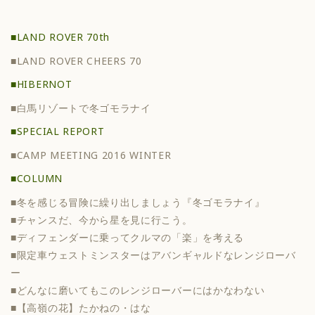
■LAND ROVER 70th
■LAND ROVER CHEERS 70
■HIBERNOT
■白馬リゾートで冬ゴモラナイ
■SPECIAL REPORT
■CAMP MEETING 2016 WINTER
■COLUMN
■冬を感じる冒険に繰り出しましょう『冬ゴモラナイ』
■チャンスだ、今から星を見に行こう。
■ディフェンダーに乗ってクルマの「楽」を考える
■限定車ウェストミンスターはアバンギャルドなレンジローバ
ー
■どんなに磨いてもこのレンジローバーにはかなわない
■【高嶺の花】たかねの・はな